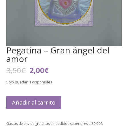
Pegatina – Gran ángel del
amor
El
El
3,50
€
2,00
€
precio
precio
original
actual
Solo quedan 1 disponibles
era:
es:
3,50€.
2,00€.
Añadir al carrito
Gastos de envíos gratuitos en pedidos superiores a 39,99€.