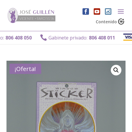
Contenido
Ga

06 408 050
Gabinete privado:
806 408 011
¡Oferta!