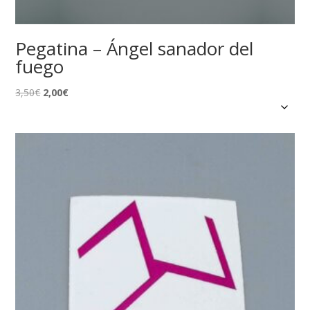
Pegatina – Ángel sanador del
fuego
El
El
3,50
€
2,00
€
precio
precio
original
actual
era:
es:
3,50€.
2,00€.