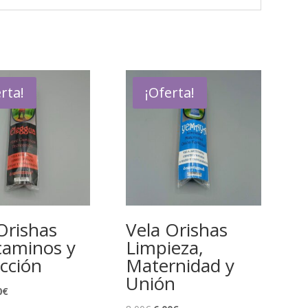
rta!
¡Oferta!
Orishas
Vela Orishas
caminos y
Limpieza,
cción
Maternidad y
Unión
El
0
€
cio
precio