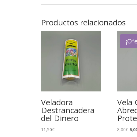
Productos relacionados
¡Ofe
Veladora
Vela 
Destrancadera
Abre
del Dinero
Prote
El
11,50
€
8,00
€
6,0
pre