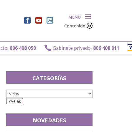
Contenido

:
806 408 050
Gabinete privado:
806 408 011
CATEGORÍAS
×
Velas
NOVEDADES