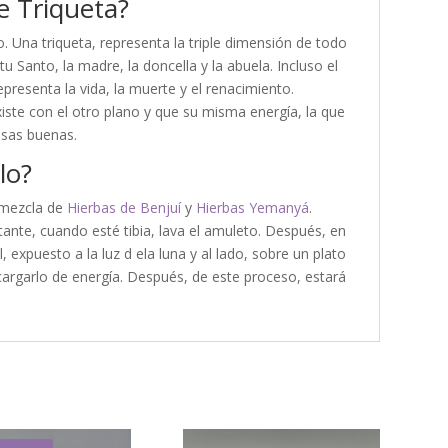
e Triqueta?
o. Una triqueta, representa la triple dimensión de todo
itu Santo, la madre, la doncella y la abuela. Incluso el
epresenta la vida, la muerte y el renacimiento.
iste con el otro plano y que su misma energía, la que
osas buenas.
lo?
a mezcla de
Hierbas de Benjuí
y
Hierbas Yemanyá
.
tante, cuando esté tibia, lava el amuleto. Después, en
l, expuesto a la luz d ela luna y al lado, sobre un plato
ecargarlo de energía. Después, de este proceso, estará