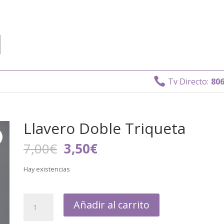

Tv Directo:
806 40
Llavero Doble Triqueta
El
El
7,00
€
3,50
€
precio
precio
original
actual
Hay existencias
era:
es:
7,00€.
3,50€.
Añadir al carrito