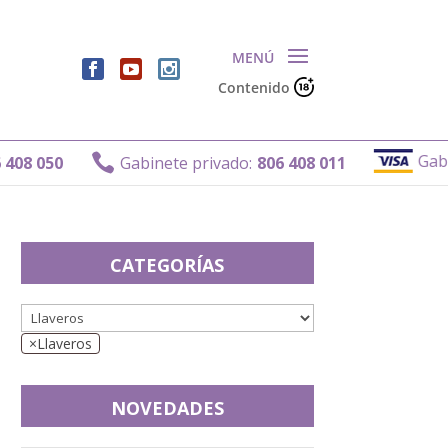
Contenido
Gabinet

8 050
Gabinete privado:
806 408 011
CATEGORÍAS
×
Llaveros
NOVEDADES