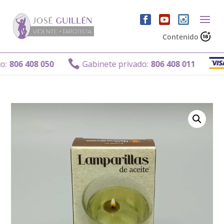
Contenido
G

06 408 050
Gabinete privado:
806 408 011