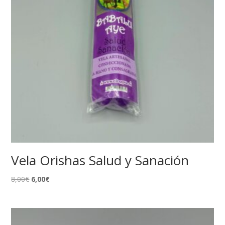
Vela Orishas Salud y Sanación
El
El
8,00
€
6,00
€
precio
precio
original
actual
era:
es:
8,00€.
6,00€.