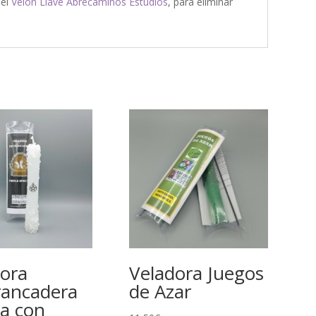
 el
Velón Llave Abrecaminos Estudios
, para eliminar
ora
Veladora Juegos
rancadera
de Azar
a con