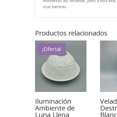
momentos así, enciende, junto a esta vela,
esas barreras.
Productos relacionados
¡Oferta!
Iluminación
Velad
Ambiente de
Dest
Luna Llena
Blanc