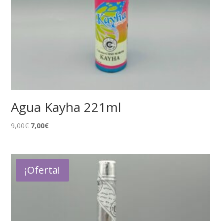
Agua Kayha 221ml
El
El
9,00
€
7,00
€
precio
precio
original
actual
era:
es:
¡Oferta!
9,00€.
7,00€.