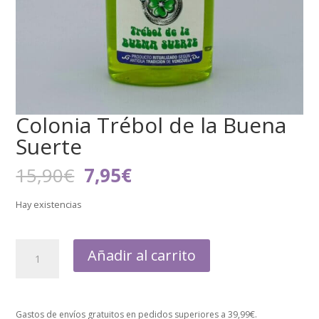
Colonia Trébol de la Buena
Suerte
El
El
15,90
€
7,95
€
precio
precio
original
actual
Hay existencias
era:
es:
15,90€.
7,95€.
Añadir al carrito
Gastos de envíos gratuitos en pedidos superiores a 39,99€.