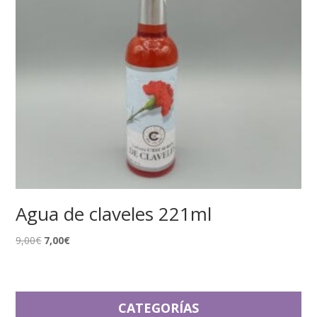
Agua de claveles 221ml
El
El
9,00
€
7,00
€
precio
precio
original
actual
era:
es:
9,00€.
7,00€.
CATEGORÍAS