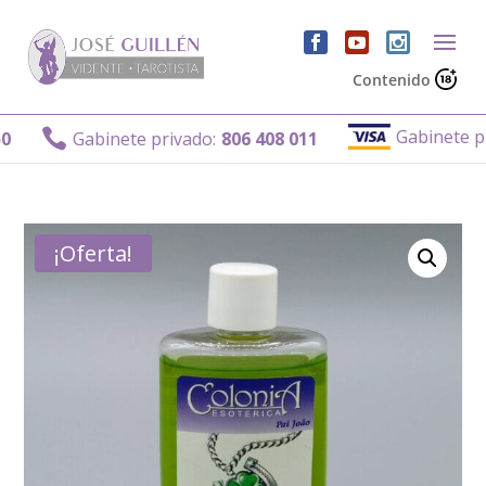
Contenido
Gabinete priva

Gabinete privado:
806 408 011
¡Oferta!