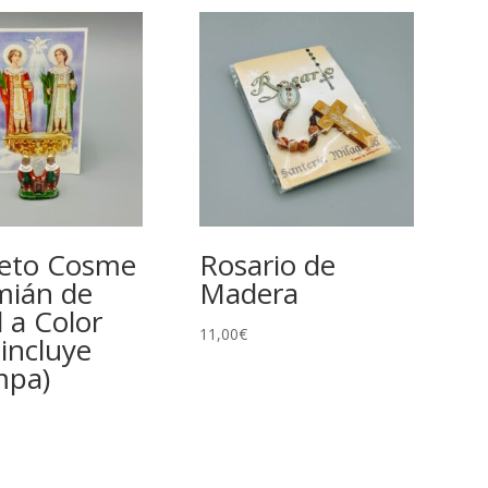
eto Cosme
Rosario de
mián de
Madera
 a Color
11,00
€
incluye
mpa)