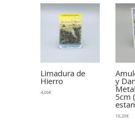
Limadura de
Amul
Hierro
y Da
Metal
4,00
€
5cm (
esta
10,20
€