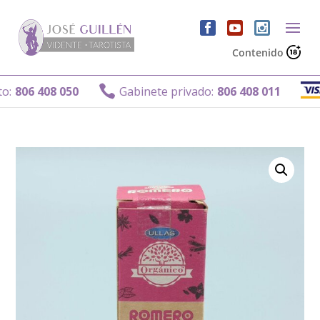
Contenido
G

806 408 050
Gabinete privado:
806 408 011