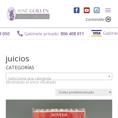
Contenido
Gabinete

 050
Gabinete privado:
806 408 011
juicios
CATEGORÍAS
Selecciona una categoría
Mostrando el único resultado