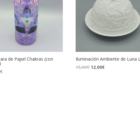
ra de Papel Chakras (con
Iluminación Ambiente de Luna 
)
El
El
15,00
€
12,00
€
0
€
precio
precio
original
actual
era:
es:
15,00€.
12,00€.