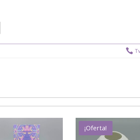

Tv D
¡Oferta!