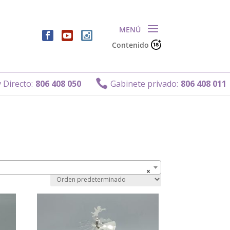
Contenido

irecto:
806 408 050
Gabinete privado:
806 408 011
×