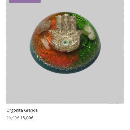
Orgonita Grande
El
El
20,90
€
15,00
€
precio
precio